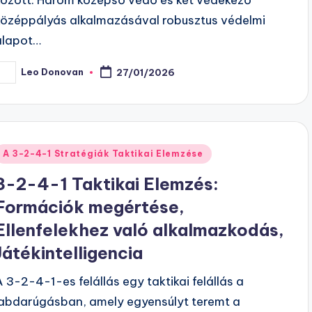
középpályás alkalmazásával robusztus védelmi
alapot…
Leo Donovan
27/01/2026
osted
y
Posted
A 3-2-4-1 Stratégiák Taktikai Elemzése
n
3-2-4-1 Taktikai Elemzés:
Formációk megértése,
Ellenfelekhez való alkalmazkodás,
Játékintelligencia
A 3-2-4-1-es felállás egy taktikai felállás a
labdarúgásban, amely egyensúlyt teremt a