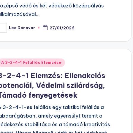
középső védő és két védekező középpályás
alkalmazásával…
Leo Donovan
27/01/2026
osted
y
Posted
A 3-2-4-1 Felállás Elemzése
n
3-2-4-1 Elemzés: Ellenakciós
potenciál, Védelmi szilárdság,
Támadó fenyegetések
A 3-2-4-1-es felállás egy taktikai felállás a
labdarúgásban, amely egyensúlyt teremt a
védekezés stabilitása és a támadó kreativitás
között. Három középső védő és két védekező