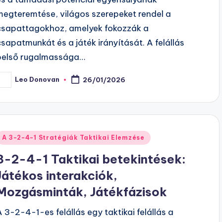
megteremtése, világos szerepeket rendel a
csapattagokhoz, amelyek fokozzák a
csapatmunkát és a játék irányítását. A felállás
belső rugalmassága…
Leo Donovan
26/01/2026
osted
y
Posted
A 3-2-4-1 Stratégiák Taktikai Elemzése
n
3-2-4-1 Taktikai betekintések:
Játékos interakciók,
Mozgásminták, Játékfázisok
A 3-2-4-1-es felállás egy taktikai felállás a