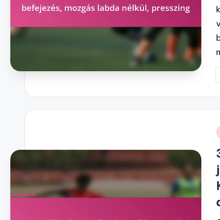
P
b
i