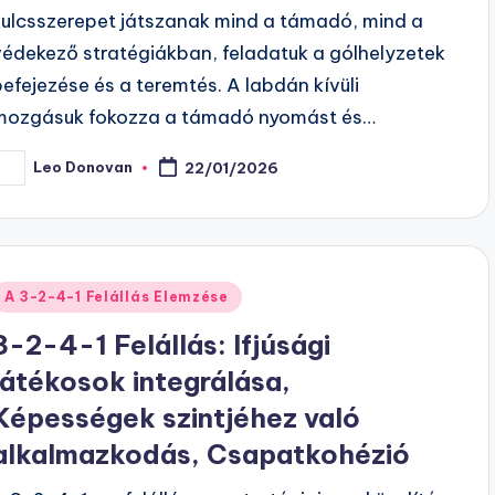
kulcsszerepet játszanak mind a támadó, mind a
védekező stratégiákban, feladatuk a gólhelyzetek
befejezése és a teremtés. A labdán kívüli
mozgásuk fokozza a támadó nyomást és…
Leo Donovan
22/01/2026
osted
y
Posted
A 3-2-4-1 Felállás Elemzése
n
3-2-4-1 Felállás: Ifjúsági
játékosok integrálása,
Képességek szintjéhez való
alkalmazkodás, Csapatkohézió