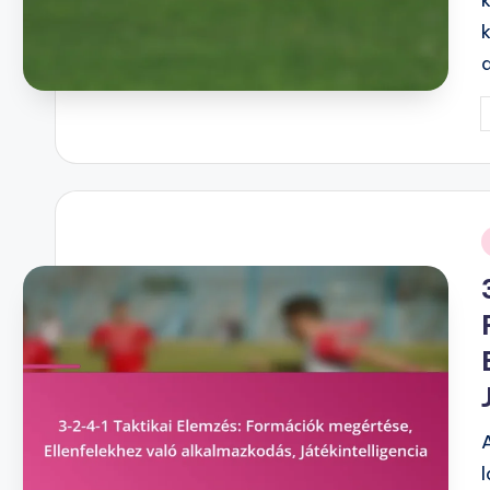
P
b
i