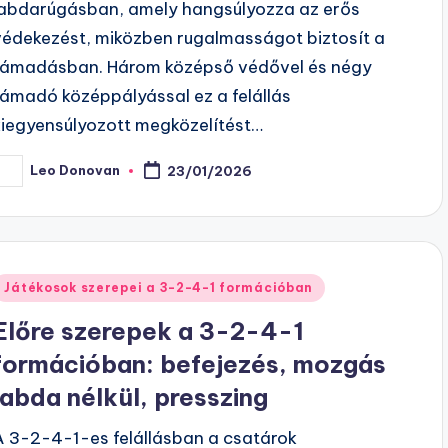
labdarúgásban, amely hangsúlyozza az erős
védekezést, miközben rugalmasságot biztosít a
támadásban. Három középső védővel és négy
támadó középpályással ez a felállás
kiegyensúlyozott megközelítést…
Leo Donovan
23/01/2026
osted
y
Posted
Játékosok szerepei a 3-2-4-1 formációban
n
Előre szerepek a 3-2-4-1
formációban: befejezés, mozgás
labda nélkül, presszing
A 3-2-4-1-es felállásban a csatárok