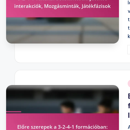
P
b
i