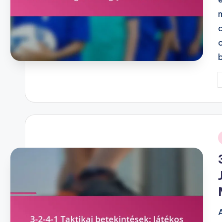
P
b
i