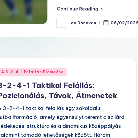
Continue Reading
Leo Donovan
06/02/202
Posted
by
Posted
A 3-2-4-1 Felállás Elemzése
n
3-2-4-1 Taktikai Felállás:
Pozicionálás, Távok, Átmenetek
A 3-2-4-1 taktikai felállás egy sokoldalú
futballformáció, amely egyensúlyt teremt a szilárd
védekezési struktúra és a dinamikus középpályás,
valamint támadó lehetőségek között. Három