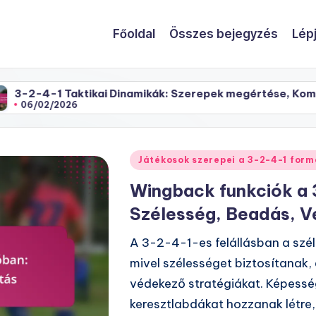
Főoldal
Összes bejegyzés
Lép
tikai Dinamikák: Szerepek megértése, Kommunikáció, Csa
Posted
Játékosok szerepei a 3-2-4-1 for
in
Wingback funkciók a
Szélesség, Beadás, 
A 3-2-4-1-es felállásban a szé
mivel szélességet biztosítanak,
védekező stratégiákat. Képesség
keresztlabdákat hozzanak létre