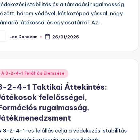
védekezési stabilitás és a támadási rugalmasság
között, három védővel, két középpályással, négy
támadó játékossal és egy csatárral. Az…
Leo Donovan
26/01/2026
osted
y
Posted
A 3-2-4-1 Felállás Elemzése
n
3-2-4-1 Taktikai Áttekintés:
Játékosok felelősségei,
Formációs rugalmasság,
Játékmenedzsment
A 3-2-4-1-es felállás célja a védekezési stabilitás
és a támadási potenciál egyensúlyának