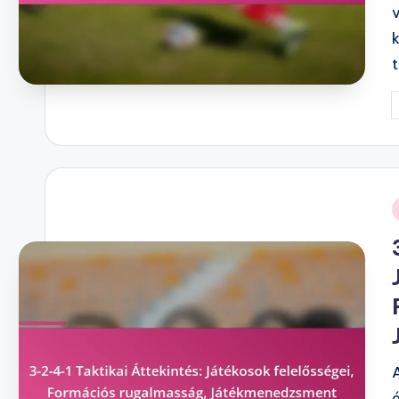
P
b
i