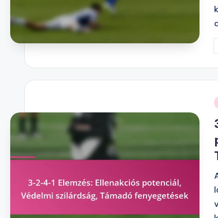
P
b
i