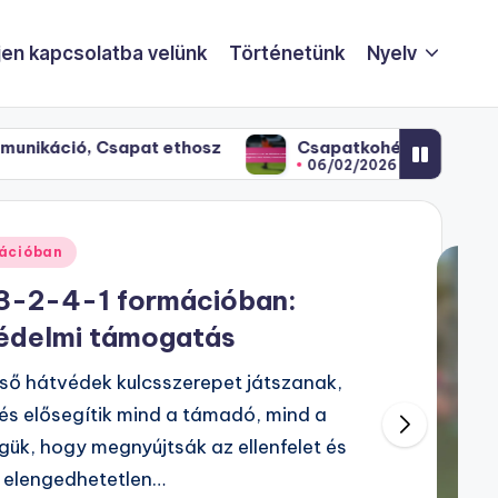
jen kapcsolatba velünk
Történetünk
Nyelv
pat ethosz
Csapatkohézió a 3-2-4-1-es felállás
06/02/2026
mációban
 3-2-4-1 formációban:
Védelmi támogatás
lső hátvédek kulcsszerepet játszanak,
 és elősegítik mind a támadó, mind a
ük, hogy megnyújtsák az ellenfelet és
, elengedhetetlen…