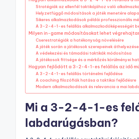
Stratégiák az ellenfél taktikájához való alkalmaz
Helyzetfüggő módosítások a játék menetére alap
Sikeres alkalmazkodások példái professzionális m
A 3-2-4-1-es felállás alkalmazkodóképességét b
Milyen in-game módosításokat lehet végrehajtan
Cserestratégiák a hatékonyság növelésére
A játék során a játékosok szerepeinek áthelyezése
A védekezési és támadási taktikák módosítása
A játékosok fittsége és a mérkőzés körülményei h
Hogyan fejlődött a 3-2-4-1-es felállás az idő m
A 3-2-4-1-es felállás történelmi fejlődése
A coaching filozófiák hatása a taktikai fejlődésre
Modern alkalmazkodások és relevancia a mai lab
Mi a 3-2-4-1-es felá
labdarúgásban?