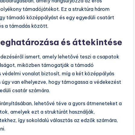
a labdarúgásban, amely hangsúlyozza az erős
folyékony támadójátékot. Ez a struktúra három
gy támadó középpályást és egy egyedüli csatárt
és a támadás között.
eghatározása és áttekintése
ndezéséről ismert, amely lehetővé teszi a csapatok
rdságot, miközben támogatják a támadó
védelmi vonalat biztosít, míg a két középpályás
s úgy van elhelyezve, hogy támogassa a védekezést
edüli csatár számára.
 irányításában, lehetővé téve a gyors átmeneteket a
k, amelyek ezt a struktúrát használják,
ekhez, így sokoldalú választás az edzők számára,
ni.