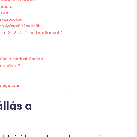
kodásra
ozva
érkőzéseken
efolyásoló tényezők
i a 3-2-4-1-es felállással?
atása a módosításokra
úlásával?
darúgásban
llás a