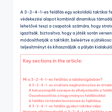
A 3-2-4-1-es felállás egy sokoldalú taktikai f
védekezési alapot kombinál dinamikus támadá
lehetővé teszi a csapatok számára, hogy strat
igazítsák, biztosítva, hogy a játék során ver
módosíthatják a taktikát, beleértve a játékoscs
teljesítményt és kihasználják a pályán kialakul
Key sections in the article:
Mi a 3-2-4-1-es felállás a labdarúgásban?
A 3-2-4-1-es struktúra meghatározása és átteki
A kulcsszereplők szerepei és elhelyezkedés a felál
Összehasonlítás a hagyományos felállásokkal
A felállás történelmi kontextusa és fejlődése
A 3-2-4-1-es felállás gyakori taktikai céljai
Hogyan alkalmazkodik a 3-2-4-1-es felállás a 