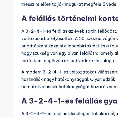
messzire előre tolják magukat megfelelő védel
A felállás történelmi kont
A 3-2-4-1-es felállás az évek során fejlődött, 
változásai befolyásolták. A 20. század végén 
prioritásként kezelni a labdabirtoklást és a fo
hogy szükség van egy olyan felállásra, amely a
miközben megőrzi a szilárd védekezési alapot.
A modern 3-2-4-1-es változatokat világszerte
használják nagy hatékonysággal. Olyan edzők, m
bemutatva annak hatékonyságát hazai és nemz
A 3-2-4-1-es felállás gyak
A 3-2-4-1-es felállás elsődleges taktikai célja