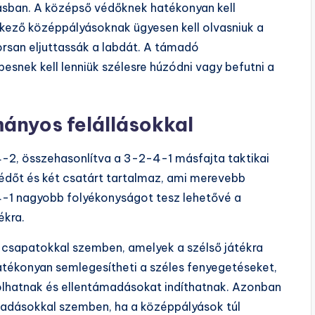
lásban. A középső védőknek hatékonyan kell
kező középpályásoknak ügyesen kell olvasniuk a
rsan eljuttassák a labdát. A támadó
esnek kell lenniük szélesre húzódni vagy befutni a
ányos felállásokkal
-2, összehasonlítva a 3-2-4-1 másfajta taktikai
édőt és két csatárt tartalmaz, ami merevebb
4-1 nagyobb folyékonyságot tesz lehetővé a
ékra.
a csapatokkal szemben, amelyek a szélső játékra
tékonyan semlegesítheti a széles fenyegetéseket,
lhatnak és ellentámadásokat indíthatnak. Azonban
madásokkal szemben, ha a középpályások túl