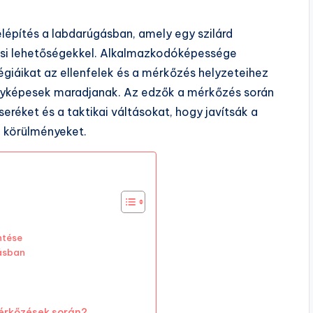
elépítés a labdarúgásban, amely egy szilárd
si lehetőségekkel. Alkalmazkodóképessége
égiáikat az ellenfelek és a mérkőzés helyzeteihez
senyképesek maradjanak. Az edzők a mérkőzés során
eréket és a taktikai váltásokat, hogy javítsák a
ó körülményeket.
ntése
lásban
mérkőzések során?