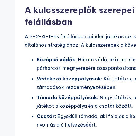
A kulcsszereplők szerepei
felállásban
A 3-2-4-1-es felállásban minden játékosnak s
általános stratégiához. A kulcsszerepek a köv
Középső védők:
Három védő, akik az elle
párharcok megnyerésére összpontosítana
Védekező középpályások:
Két játékos, 
támadások kezdeményezésében.
Támadó középpályások:
Négy játékos, a
játékot a középpálya és a csatár között.
Csatár:
Egyedüli támadó, aki felelős a h
nyomás alá helyezéséért.