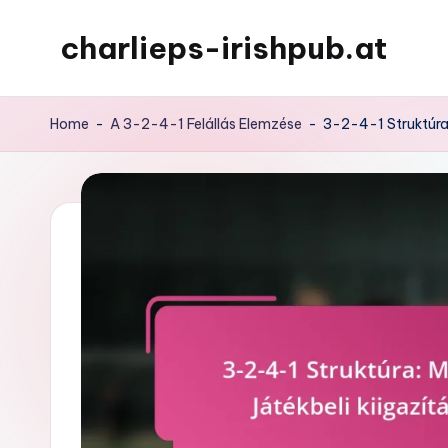
charlieps-irishpub.at
Skip
to
content
Home
-
A 3-2-4-1 Felállás Elemzése
-
3-2-4-1 Struktúra: