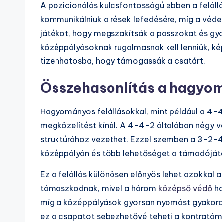
A pozicionálás kulcsfontosságú ebben a felál
kommunikálniuk a rések lefedésére, míg a véde
játékot, hogy megszakítsák a passzokat és gyo
középpályásoknak rugalmasnak kell lenniük, kép
tizenhatosba, hogy támogassák a csatárt.
Összehasonlítás a hagyom
Hagyományos felállásokkal, mint például a 4-4
megközelítést kínál. A 4-4-2 általában négy v
struktúrához vezethet. Ezzel szemben a 3-2-
középpályán és több lehetőséget a támadóját
Ez a felállás különösen előnyös lehet azokkal 
támaszkodnak, mivel a három
középső védő
ha
míg a középpályások gyorsan nyomást gyakoro
ez a csapatot sebezhetővé teheti a kontratá