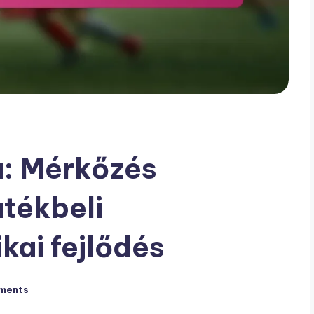
a: Mérkőzés
tékbeli
ikai fejlődés
ments