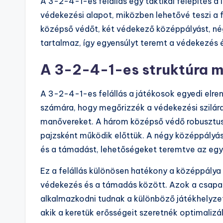
A 3-2-4-1-es felállás egy taktikai felépítés 
védekezési alapot, miközben lehetővé teszi a 
középső védőt, két védekező középpályást, né
tartalmaz, így egyensúlyt teremt a védekezés 
A 3-2-4-1-es struktúra m
A 3-2-4-1-es felállás a játékosok egyedi elre
számára, hogy megőrizzék a védekezési szilá
manővereket. A három középső védő robusztus 
pajzsként működik előttük. A négy középpályá
és a támadást, lehetőségeket teremtve az egy
Ez a felállás különösen hatékony a középpálya
védekezés és a támadás között. Azok a csapato
alkalmazkodni tudnak a különböző játékhelyzet
akik a keretük erősségeit szeretnék optimalizál