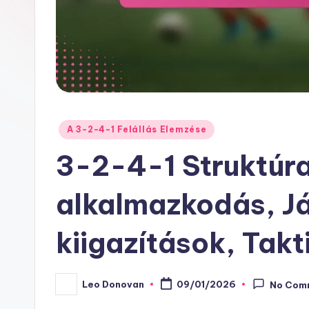
Posted
A 3-2-4-1 Felállás Elemzése
in
3-2-4-1 Struktúr
alkalmazkodás, Já
kiigazítások, Takt
Leo Donovan
09/01/2026
No Com
Posted
by