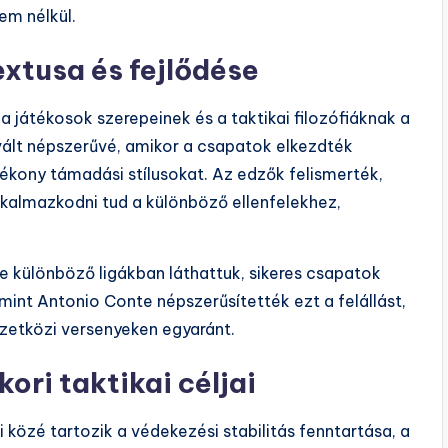
em nélkül.
extusa és fejlődése
a játékosok szerepeinek és a taktikai filozófiáknak a
vált népszerűvé, amikor a csapatok elkezdték
lyékony támadási stílusokat. Az edzők felismerték,
lkalmazkodni tud a különböző ellenfelekhez,
 különböző ligákban láthattuk, sikeres csapatok
int Antonio Conte népszerűsítették ezt a felállást,
etközi versenyeken egyaránt.
ori taktikai céljai
i közé tartozik a védekezési stabilitás fenntartása, a