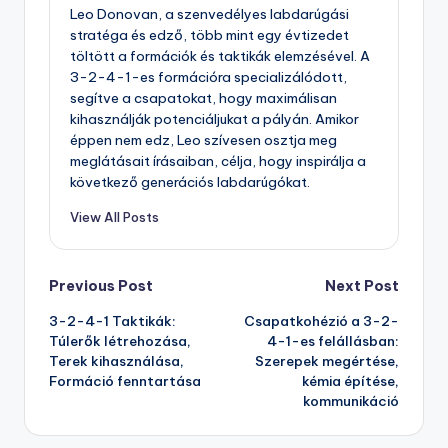
Leo Donovan, a szenvedélyes labdarúgási
stratéga és edző, több mint egy évtizedet
töltött a formációk és taktikák elemzésével. A
3-2-4-1-es formációra specializálódott,
segítve a csapatokat, hogy maximálisan
kihasználják potenciáljukat a pályán. Amikor
éppen nem edz, Leo szívesen osztja meg
meglátásait írásaiban, célja, hogy inspirálja a
következő generációs labdarúgókat.
View All Posts
Post
Previous Post
Next Post
3-2-4-1 Taktikák:
Csapatkohézió a 3-2-
navigation
Túlerők létrehozása,
4-1-es felállásban:
Terek kihasználása,
Szerepek megértése,
Formáció fenntartása
kémia építése,
kommunikáció