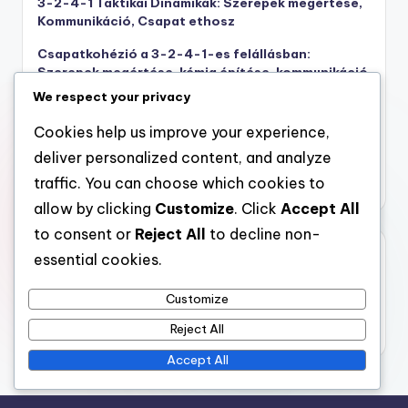
3-2-4-1 Taktikai Dinamikák: Szerepek megértése,
Kommunikáció, Csapat ethosz
Csapatkohézió a 3-2-4-1-es felállásban:
Szerepek megértése, kémia építése, kommunikáció
We respect your privacy
3-2-4-1 Felállás: Erősségek, Gyengeségek,
Alkalmazkodás
Cookies help us improve your experience,
3-2-4-1 Taktikák: Túlerők létrehozása, Terek
deliver personalized content, and analyze
kihasználása, Formáció fenntartása
traffic. You can choose which cookies to
allow by clicking
Customize
. Click
Accept All
to consent or
Reject All
to decline non-
Archívum
essential cookies.
February 2026
Customize
January 2026
Reject All
Accept All