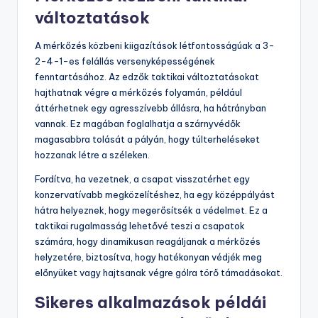
változtatások
A mérkőzés közbeni kiigazítások létfontosságúak a 3-
2-4-1-es felállás versenyképességének
fenntartásához. Az edzők taktikai változtatásokat
hajthatnak végre a mérkőzés folyamán, például
áttérhetnek egy agresszívebb állásra, ha hátrányban
vannak. Ez magában foglalhatja a szárnyvédők
magasabbra tolását a pályán, hogy túlterheléseket
hozzanak létre a széleken.
Fordítva, ha vezetnek, a csapat visszatérhet egy
konzervatívabb megközelítéshez, ha egy középpályást
hátra helyeznek, hogy megerősítsék a védelmet. Ez a
taktikai rugalmasság lehetővé teszi a csapatok
számára, hogy dinamikusan reagáljanak a mérkőzés
helyzetére, biztosítva, hogy hatékonyan védjék meg
előnyüket vagy hajtsanak végre gólra törő támadásokat.
Sikeres alkalmazások példái