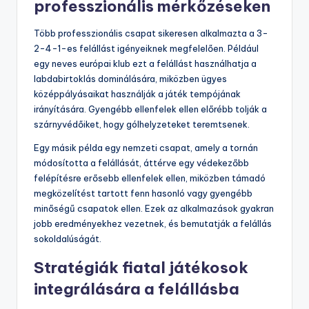
professzionális mérkőzéseken
Több professzionális csapat sikeresen alkalmazta a 3-
2-4-1-es felállást igényeiknek megfelelően. Például
egy neves európai klub ezt a felállást használhatja a
labdabirtoklás dominálására, miközben ügyes
középpályásaikat használják a játék tempójának
irányítására. Gyengébb ellenfelek ellen előrébb tolják a
szárnyvédőiket, hogy gólhelyzeteket teremtsenek.
Egy másik példa egy nemzeti csapat, amely a tornán
módosította a felállását, áttérve egy védekezőbb
felépítésre erősebb ellenfelek ellen, miközben támadó
megközelítést tartott fenn hasonló vagy gyengébb
minőségű csapatok ellen. Ezek az alkalmazások gyakran
jobb eredményekhez vezetnek, és bemutatják a felállás
sokoldalúságát.
Stratégiák fiatal játékosok
integrálására a felállásba