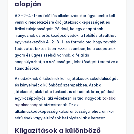
alapján
A 3-2-4-1-es felállás alkalmazásakor figyelembe kell
venni a rendelkezésre álló játékosok képességeit és
fizikai tulajdonságait. Például, ha egy csapatnak
hiányoznak az erős középső védők, a felállás átválthat
egy védekezőbb 4-2-3-1-es formációra, hogy további
fedezetet biztosítson. Ezzel szemben, ha a csapatnak
gyors és ügyes szélsői vannak, a felállás
hangsúlyozhatja a szélességet, lehetőséget teremtve a
támadásokra.
Az edzőknek értékelniük kell a játékosok sokoldalúságát
és kényelmét a különböző szerepekben. Azok a
játékosok, akik több funkciót is el tudnak látni, például
egy középpályás, aki védekezni is tud, nagyobb
taktikai
rugalmasság
ot biztosítanak. Ez az
alkalmazkodóképesség kulcsfontosságú lehet, amikor
sérülések vagy eltiltások befolyásolják a keretet.
Kiigazítások a különböző