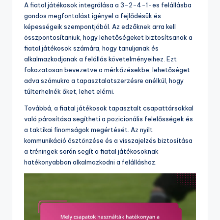
A fiatal játékosok integrálása a 3-2-4-1-es felállásba
gondos megfontolást igényel a fejlődésük és
képességeik szempontjából. Az edzőknek arra kell
összpontosítaniuk, hogy lehetőségeket biztosítsanak a
fiatal játékosok számára, hogy tanuljanak és
alkalmazkodjanak a felállás követelményeihez. Ezt
fokozatosan bevezetve a mérkőzésekbe, lehetőséget
adva számukra a tapasztalatszerzésre anélkül, hogy
túlterhelnék őket, lehet elérni.
Továbbá, a fiatal játékosok tapasztalt csapattársakkal
való párosítása segítheti a pozicionális felelősségek és
a taktikai finomságok megértését. Az nyílt
kommunikáció ösztönzése és a visszajelzés biztosítása
a tréningek során segít a fiatal játékosoknak
hatékonyabban alkalmazkodni a felálláshoz.