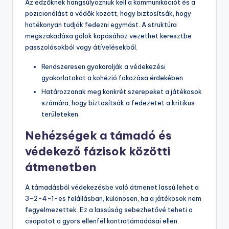
Az edzőknek hangsúlyozniuk kell a kommunikációt és a
pozicionálást a védők között, hogy biztosítsák, hogy
hatékonyan tudják fedezni egymást. A struktúra
megszakadása gólok kapásához vezethet keresztbe
passzolásokból vagy átívelésekből.
Rendszeresen gyakorolják a védekezési
gyakorlatokat a kohézió fokozása érdekében.
Határozzanak meg konkrét szerepeket a játékosok
számára, hogy biztosítsák a fedezetet a kritikus
területeken.
Nehézségek a támadó és
védekező fázisok közötti
átmenetben
A támadásból védekezésbe való átmenet lassú lehet a
3-2-4-1-es felállásban, különösen, ha a játékosok nem
fegyelmezettek. Ez a lassúság sebezhetővé teheti a
csapatot a gyors ellenfél kontratámadásai ellen.