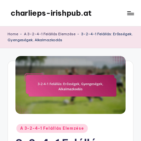
charlieps-irishpub.at
Skip
to
content
Home
-
A 3-2-4-1 Felállás Elemzése
-
3-2-4-1 Felállás: Erősségek,
Gyengeségek, Alkalmazkodás
Posted
A 3-2-4-1 Felállás Elemzése
in