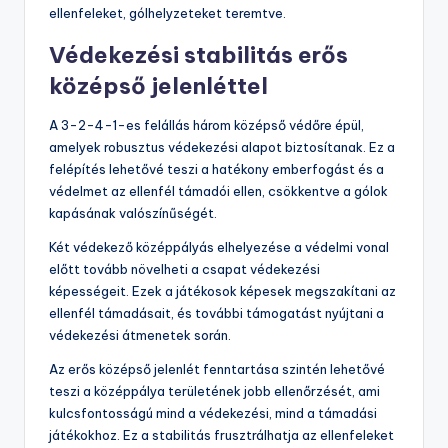
ellenfeleket, gólhelyzeteket teremtve.
Védekezési stabilitás erős
középső jelenléttel
A 3-2-4-1-es felállás három középső védőre épül,
amelyek robusztus védekezési alapot biztosítanak. Ez a
felépítés lehetővé teszi a hatékony emberfogást és a
védelmet az ellenfél támadói ellen, csökkentve a gólok
kapásának valószínűségét.
Két védekező középpályás elhelyezése a védelmi vonal
előtt tovább növelheti a csapat védekezési
képességeit. Ezek a játékosok képesek megszakítani az
ellenfél támadásait, és további támogatást nyújtani a
védekezési átmenetek során.
Az erős középső jelenlét fenntartása szintén lehetővé
teszi a középpálya területének jobb ellenőrzését, ami
kulcsfontosságú mind a védekezési, mind a támadási
játékokhoz. Ez a stabilitás frusztrálhatja az ellenfeleket