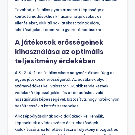
Továbbá, a felállás gyors átmeneti képessége a
kontratámadásokhoz kihasználhatja azokat az
ellenfeleket, akik túl sok játékost tolnak előre,
lehetőségeket teremtve a gyors támadásokra.
A játékosok erősségeinek
kihasználása az optimális
teljesítmény érdekében
A 3-2-4-1-es felállás sikere nagymértékben függ az
egyes játékosok erősségeitől. Az edzőknek olyan
szárnyvédőket kell választaniuk, akik rendelkeznek
védekező képességekkel és a támadáshoz való
hozzájárulás képességével, biztosítva, hogy hatékonyan
betölthessék a kettős szerepeket.
A középpályásoknak sokoldalúaknak kell lenniük,
képeseknek a védekezésre és a lehetőségek
kialakítására. Ez lehetővé teszi a folyékony mozgást és