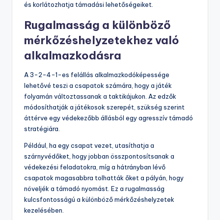
és korlátozhatja támadási lehetőségeiket.
Rugalmasság a különböző
mérkőzéshelyzetekhez való
alkalmazkodásra
A 3-2-4-1-es felállás alkalmazkodóképessége
lehetővé teszi a csapatok számára, hogy a játék
folyamán változtassanak a taktikájukon. Az edzők
módosíthatják a játékosok szerepét, szükség szerint
áttérve egy védekezőbb állásból egy agresszív támadó
stratégiára.
Például, ha egy csapat vezet, utasíthatja a
szárnyvédőket, hogy jobban összpontosítsanak a
védekezési feladatokra, míg a hátrányban lévő
csapatok magasabbra tolhatták őket a pályán, hogy
növeljék a támadó nyomást. Ez a rugalmasság
kulcsfontosságú a különböző mérkőzéshelyzetek
kezelésében.