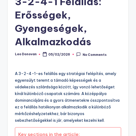
3-2-4-1 Felállás:
Erősségek,
Gyengeségek,
Alkalmazkodás
Leo Donovan
05/02/2026
No Comments
Posted
by
A 3-2-4-1-es felállás egy stratégiai felépítés, amely
egyensúlyt teremt a támadó képességek és a
védekezés szilárdsága között, így vonzó lehetőséget
kínál különböző csapatok számára. A középpálya
dominanciájára és a gyors átmenetekre összpontosítva
ez a felállás hatékonyan alkalmazkodik a különböző
mérkőzéshelyzetekhez, bár bizonyos
sebezhetőségekkel is jár, amelyeket kezelni kell.
Key sections in the article: