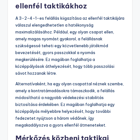
ellenfél taktikákhoz
A 3-2-4-1-es felállás kiigazítása az ellenfél taktikájára
válaszul elengedhetetlen a hatékonyság
maximalizálásához. Például, egy olyan csapat ellen,
amely magas nyomást gyakorol, a felállásnak
szükségessé teheti egy közvetlenebb játékmód
bevezetését, gyors passzokkal a nyomás
megkerülésére. Ez magában foglalhatja a
középpályások áthelyezését, hogy több passzolási
sávot hozzanak létre.
Alternatívaként, ha egy olyan csapattal néznek szembe,
amely a kontratámadásokra támaszkodik, a felállás
módosítható a nagyobb védekezési stabilitás
biztosítása érdekében. Ez magában foglalhatja egy
középpályás mélyebbre helyezését, hogy további
fedezetet nyújtson a három védőnek, így
megakadályozva a gyors ellenfél átmeneteket.
Mérkőzés közbeni taktikai