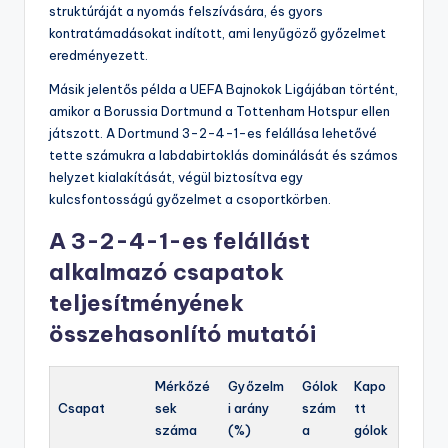
struktúráját a nyomás felszívására, és gyors
kontratámadásokat indított, ami lenyűgöző győzelmet
eredményezett.
Másik jelentős példa a UEFA Bajnokok Ligájában történt,
amikor a Borussia Dortmund a Tottenham Hotspur ellen
játszott. A Dortmund 3-2-4-1-es felállása lehetővé
tette számukra a labdabirtoklás dominálását és számos
helyzet kialakítását, végül biztosítva egy
kulcsfontosságú győzelmet a csoportkörben.
A 3-2-4-1-es felállást
alkalmazó csapatok
teljesítményének
összehasonlító mutatói
Mérkőzé
Győzelm
Gólok
Kapo
Csapat
sek
i arány
szám
tt
száma
(%)
a
gólok