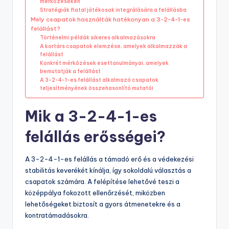
mérkőzéseken
Stratégiák fiatal játékosok integrálására a felállásba
Mely csapatok használták hatékonyan a 3-2-4-1-es
felállást?
Történelmi példák sikeres alkalmazásokra
A kortárs csapatok elemzése, amelyek alkalmazzák a
felállást
Konkrét mérkőzések esettanulmányai, amelyek
bemutatják a felállást
A 3-2-4-1-es felállást alkalmazó csapatok
teljesítményének összehasonlító mutatói
Mik a 3-2-4-1-es
felállás erősségei?
A 3-2-4-1-es felállás a támadó erő és a védekezési
stabilitás keverékét kínálja, így sokoldalú választás a
csapatok számára. A felépítése lehetővé teszi a
középpálya fokozott ellenőrzését, miközben
lehetőségeket biztosít a gyors átmenetekre és a
kontratámadásokra.