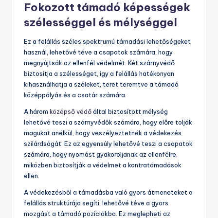
Fokozott támadó képességek
szélességgel és mélységgel
Ez a felállás széles spektrumú támadási lehetőségeket
használ, lehetővé téve a csapatok számára, hogy
megnyújtsák az ellenfél védelmét. Két szárnyvédő
biztosítja a szélességet, így a felállás hatékonyan
kihasználhatja a széleket, teret teremtve a támadó
középpályás és a csatár számára.
A három
középső védő
által biztosított mélység
lehetővé teszi a szárnyvédők számára, hogy előre tolják
magukat anélkül, hogy veszélyeztetnék a védekezés
szilárdságát. Ez az egyensúly lehetővé teszi a csapatok
számára, hogy nyomást gyakoroljanak az ellenfélre,
miközben biztosítják a védelmet a kontratámadások
ellen.
A védekezésből a támadásba való gyors átmeneteket a
felállás struktúrája segíti, lehetővé téve a gyors
mozgást a támadó pozíciókba. Ez meglepheti az