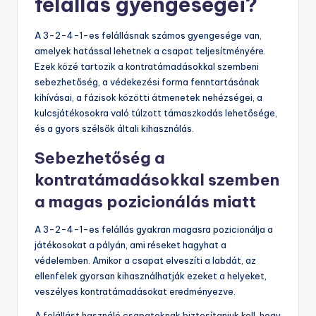
felállás gyengeségei?
A 3-2-4-1-es felállásnak számos gyengesége van,
amelyek hatással lehetnek a csapat teljesítményére.
Ezek közé tartozik a kontratámadásokkal szembeni
sebezhetőség, a védekezési forma fenntartásának
kihívásai, a fázisok közötti átmenetek nehézségei, a
kulcsjátékosokra való túlzott támaszkodás lehetősége,
és a gyors szélsők általi kihasználás.
Sebezhetőség a
kontratámadásokkal szemben
a magas pozicionálás miatt
A 3-2-4-1-es felállás gyakran magasra pozicionálja a
játékosokat a pályán, ami réseket hagyhat a
védelemben. Amikor a csapat elveszíti a labdát, az
ellenfelek gyorsan kihasználhatják ezeket a helyeket,
veszélyes kontratámadásokat eredményezve.
A felállást használó csapatoknak biztosítaniuk kell, hogy