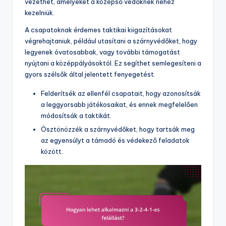
vezethet, amelyeket a középső védőknek nehéz
kezelniük.
A csapatoknak érdemes taktikai kiigazításokat
végrehajtaniuk, például utasítani a szárnyvédőket, hogy
legyenek óvatosabbak, vagy további támogatást
nyújtani a középpályásoktól. Ez segíthet semlegesíteni a
gyors szélsők által jelentett fenyegetést.
Felderítsék az ellenfél csapatait, hogy azonosítsák
a leggyorsabb játékosaikat, és ennek megfelelően
módosítsák a taktikát.
Ösztönözzék a szárnyvédőket, hogy tartsák meg
az egyensúlyt a támadó és védekező feladatok
között.