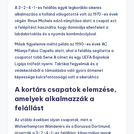
A 3-2-4-1-es felállás egyik legkorábbi sikeres
alkalmazása a holland válogatotté volt az 1970-es évek
végén. Rinus Michels edző irányítása alatt a csapat ezt
a felépítést használta, hogy dominálja ellenfeleit a
labdabirtoklás és a nyomás kombinációjával.
Másik figyelemre méltó példa az 1990-es évek AC
Milanja Fabio Capello alatt, ahol a felállás segítette a
csapatot több Serie A címet és egy UEFA Bajnokok
Ligája trófeát nyerni. Taktikai fegyelmük és a
védekezésből a támadásba való gyors átmenet
képessége kulcsfontosságú volt a sikerükhöz.
A kortárs csapatok elemzése,
amelyek alkalmazzák a
felállást
Az utóbbi években olyan csapatok, mint a
Wolverhampton Wanderers és a Borussia Dortmund,
átvették a 3-2-4-1-es felállást, kihasználva annak