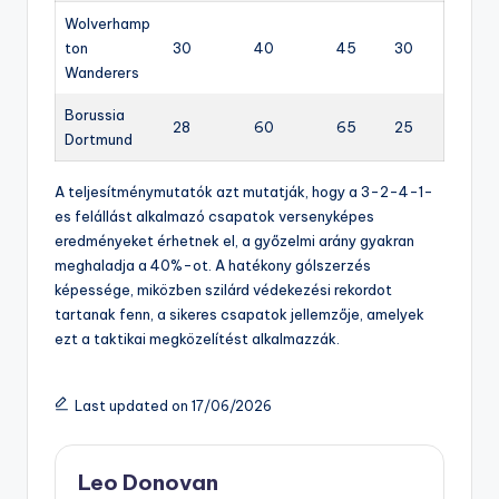
Wolverhamp
ton
30
40
45
30
Wanderers
Borussia
28
60
65
25
Dortmund
A teljesítménymutatók azt mutatják, hogy a 3-2-4-1-
es felállást alkalmazó csapatok versenyképes
eredményeket érhetnek el, a győzelmi arány gyakran
meghaladja a 40%-ot. A hatékony gólszerzés
képessége, miközben szilárd védekezési rekordot
tartanak fenn, a sikeres csapatok jellemzője, amelyek
ezt a taktikai megközelítést alkalmazzák.
Last updated on 17/06/2026
Leo Donovan