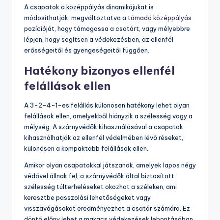
A csapatok a középpályás dinamikájukat is
módosíthatják, megváltoztatva a
támadó középpályás
pozícióját, hogy támogassa a csatárt, vagy mélyebbre
lépjen, hogy segítsen a védekezésben, az ellenfél
erősségeitől és gyengeségeitől függően.
Hatékony bizonyos ellenfél
felállások ellen
A 3-2-4-1-es felállás különösen hatékony lehet olyan
felállások ellen, amelyekből hiányzik a szélesség vagy a
mélység. A szárnyvédők kihasználásával a csapatok
kihasználhatják az ellenfél védelmében lévő réseket,
különösen a kompaktabb felállások ellen.
Amikor olyan csapatokkal játszanak, amelyek lapos négy
védővel állnak fel, a szárnyvédők által biztosított
szélesség túlterheléseket okozhat a széleken, ami
keresztbe passzolási lehetőségeket vagy
visszavágásokat eredményezhet a csatár számára. Ez
döntő előny lehet a makacs védekezések lebontásában.