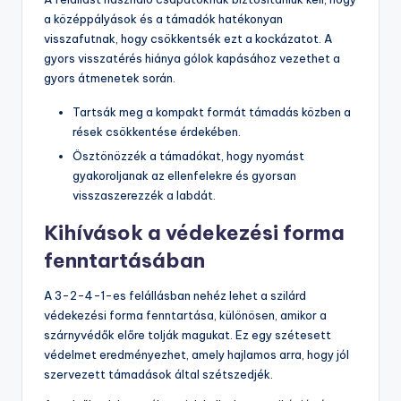
a középpályások és a támadók hatékonyan
visszafutnak, hogy csökkentsék ezt a kockázatot. A
gyors visszatérés hiánya gólok kapásához vezethet a
gyors átmenetek során.
Tartsák meg a kompakt formát támadás közben a
rések csökkentése érdekében.
Ösztönözzék a támadókat, hogy nyomást
gyakoroljanak az ellenfelekre és gyorsan
visszaszerezzék a labdát.
Kihívások a védekezési forma
fenntartásában
A 3-2-4-1-es felállásban nehéz lehet a szilárd
védekezési forma fenntartása, különösen, amikor a
szárnyvédők előre tolják magukat. Ez egy szétesett
védelmet eredményezhet, amely hajlamos arra, hogy jól
szervezett támadások által szétszedjék.