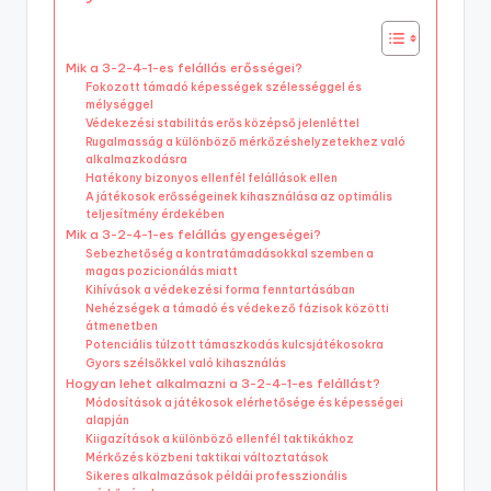
Mik a 3-2-4-1-es felállás erősségei?
Fokozott támadó képességek szélességgel és
mélységgel
Védekezési stabilitás erős középső jelenléttel
Rugalmasság a különböző mérkőzéshelyzetekhez való
alkalmazkodásra
Hatékony bizonyos ellenfél felállások ellen
A játékosok erősségeinek kihasználása az optimális
teljesítmény érdekében
Mik a 3-2-4-1-es felállás gyengeségei?
Sebezhetőség a kontratámadásokkal szemben a
magas pozicionálás miatt
Kihívások a védekezési forma fenntartásában
Nehézségek a támadó és védekező fázisok közötti
átmenetben
Potenciális túlzott támaszkodás kulcsjátékosokra
Gyors szélsőkkel való kihasználás
Hogyan lehet alkalmazni a 3-2-4-1-es felállást?
Módosítások a játékosok elérhetősége és képességei
alapján
Kiigazítások a különböző ellenfél taktikákhoz
Mérkőzés közbeni taktikai változtatások
Sikeres alkalmazások példái professzionális