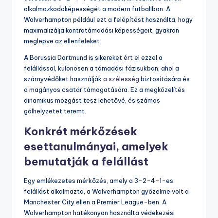
alkalmazkodóképességét a modern futballban. A
Wolverhampton például ezt a felépítést használta, hogy
maximalizálja kontratámadási képességeit, gyakran
meglepve az ellenfeleket.
A Borussia Dortmund is sikereket ért el ezzel a
felállással, különösen a támadási fázisukban, ahol a
szárnyvédőket használják
a szélesség
biztosítására és
a magányos csatár támogatására. Ez a megközelítés
dinamikus mozgást tesz lehetővé, és számos
gólhelyzetet teremt.
Konkrét mérkőzések
esettanulmányai, amelyek
bemutatják a felállást
Egy emlékezetes mérkőzés, amely a 3-2-4-1-es
felállást alkalmazta, a Wolverhampton győzelme volt a
Manchester City ellen a Premier League-ben. A
Wolverhampton hatékonyan használta védekezési