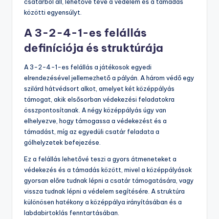
csatárból áll, lehetővé téve a védelem és a támadás
közötti egyensúlyt.
A 3-2-4-1-es felállás
definíciója és struktúrája
A 3-2-4-1-es felállás a játékosok egyedi
elrendezésével jellemezhető a pályán. A három védő egy
szilárd hátvédsort alkot, amelyet két középpályás
támogat, akik elsősorban védekezési feladatokra
összpontosítanak. A négy középpályás úgy van
elhelyezve, hogy támogassa a védekezést és a
támadást, míg az egyedüli csatár feladata a
gólhelyzetek befejezése.
Ez a felállás lehetővé teszi a gyors átmeneteket a
védekezés és a támadás között, mivel a középpályások
gyorsan előre tudnak lépni a csatár támogatására, vagy
vissza tudnak lépni a védelem segítésére. A struktúra
különösen hatékony a középpálya irányításában és a
labdabirtoklás fenntartásában.