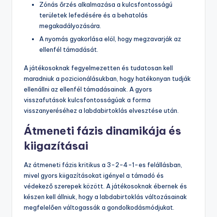
Zónás őrzés alkalmazása a kulcsfontosságú
területek lefedésére és a behatolás
megakadályozására.
A nyomás gyakorlása elöl, hogy megzavarják az
ellenfél támadását.
A játékosoknak fegyelmezetten és tudatosan kell
maradniuk a pozicionálásukban, hogy hatékonyan tudják
ellenállni az ellenfél támadásainak. A gyors
visszafutások kulcsfontosságúak a forma
visszanyeréséhez a labdabirtoklás elvesztése után.
Átmeneti fázis dinamikája és
kiigazításai
Az átmeneti fázis kritikus a 3-2-4-1-es felállásban,
mivel gyors kiigazításokat igényel a támadó és
védekező szerepek között. A játékosoknak ébernek és
készen kell állniuk, hogy a labdabirtoklás változásainak
megfelelően váltogassák a gondolkodásmódjukat.