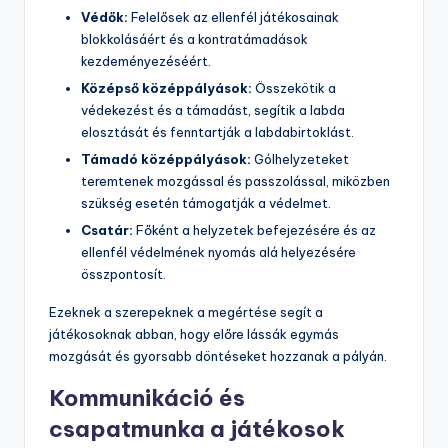
Védők:
Felelősek az ellenfél játékosainak
blokkolásáért és a kontratámadások
kezdeményezéséért.
Középső középpályások:
Összekötik a
védekezést és a támadást, segítik a labda
elosztását és fenntartják a labdabirtoklást.
Támadó középpályások:
Gólhelyzeteket
teremtenek mozgással és passzolással, miközben
szükség esetén támogatják a védelmet.
Csatár:
Főként a helyzetek befejezésére és az
ellenfél védelmének nyomás alá helyezésére
összpontosít.
Ezeknek a szerepeknek a megértése segít a
játékosoknak abban, hogy előre lássák egymás
mozgását és gyorsabb döntéseket hozzanak a pályán.
Kommunikáció és
csapatmunka a játékosok