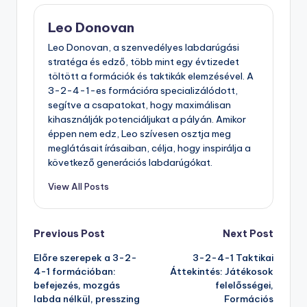
Leo Donovan
Leo Donovan, a szenvedélyes labdarúgási
stratéga és edző, több mint egy évtizedet
töltött a formációk és taktikák elemzésével. A
3-2-4-1-es formációra specializálódott,
segítve a csapatokat, hogy maximálisan
kihasználják potenciáljukat a pályán. Amikor
éppen nem edz, Leo szívesen osztja meg
meglátásait írásaiban, célja, hogy inspirálja a
következő generációs labdarúgókat.
View All Posts
Post
Previous Post
Next Post
Előre szerepek a 3-2-
3-2-4-1 Taktikai
navigation
4-1 formációban:
Áttekintés: Játékosok
befejezés, mozgás
felelősségei,
labda nélkül, presszing
Formációs