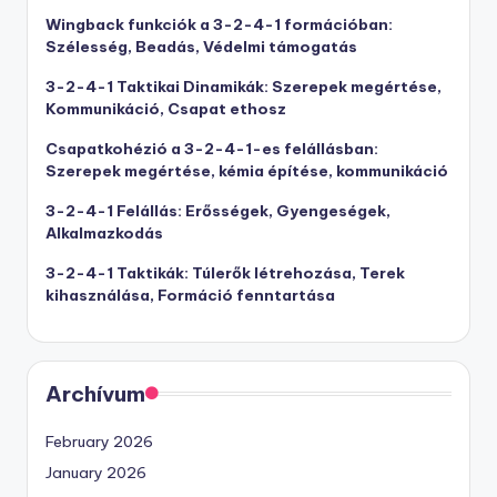
Wingback funkciók a 3-2-4-1 formációban:
Szélesség, Beadás, Védelmi támogatás
3-2-4-1 Taktikai Dinamikák: Szerepek megértése,
Kommunikáció, Csapat ethosz
Csapatkohézió a 3-2-4-1-es felállásban:
Szerepek megértése, kémia építése, kommunikáció
3-2-4-1 Felállás: Erősségek, Gyengeségek,
Alkalmazkodás
3-2-4-1 Taktikák: Túlerők létrehozása, Terek
kihasználása, Formáció fenntartása
Archívum
February 2026
January 2026