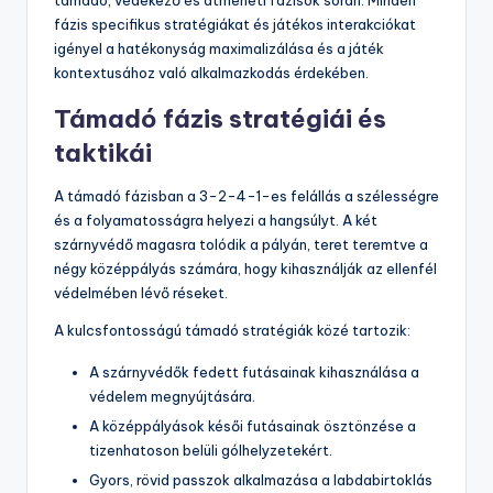
fázis specifikus stratégiákat és játékos interakciókat
igényel a hatékonyság maximalizálása és a játék
kontextusához való alkalmazkodás érdekében.
Támadó fázis stratégiái és
taktikái
A támadó fázisban a 3-2-4-1-es felállás a szélességre
és a folyamatosságra helyezi a hangsúlyt. A két
szárnyvédő magasra tolódik a pályán, teret teremtve a
négy középpályás számára, hogy kihasználják az ellenfél
védelmében lévő réseket.
A kulcsfontosságú támadó stratégiák közé tartozik:
A szárnyvédők fedett futásainak kihasználása a
védelem megnyújtására.
A középpályások késői futásainak ösztönzése a
tizenhatoson belüli gólhelyzetekért.
Gyors, rövid passzok alkalmazása a labdabirtoklás