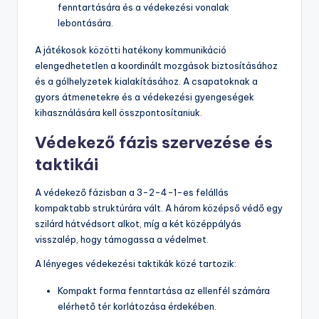
fenntartására és a védekezési vonalak
lebontására.
A játékosok közötti hatékony kommunikáció
elengedhetetlen a koordinált mozgások biztosításához
és a gólhelyzetek kialakításához. A csapatoknak a
gyors átmenetekre és a védekezési gyengeségek
kihasználására kell összpontosítaniuk.
Védekező fázis szervezése és
taktikái
A védekező fázisban a 3-2-4-1-es felállás
kompaktabb struktúrára vált. A három középső védő egy
szilárd hátvédsort alkot, míg a két középpályás
visszalép, hogy támogassa a védelmet.
A lényeges védekezési taktikák közé tartozik:
Kompakt forma fenntartása az ellenfél számára
elérhető tér korlátozása érdekében.