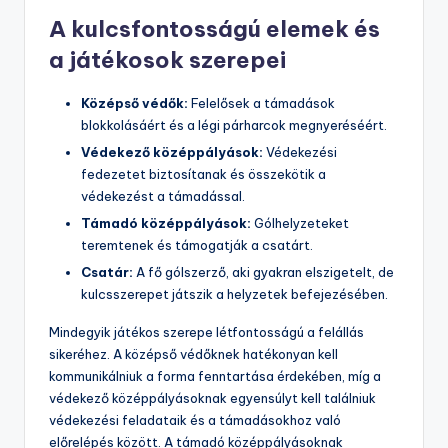
A kulcsfontosságú elemek és
a játékosok szerepei
Középső védők:
Felelősek a támadások
blokkolásáért és a légi párharcok megnyeréséért.
Védekező középpályások:
Védekezési
fedezetet biztosítanak és összekötik a
védekezést a támadással.
Támadó középpályások:
Gólhelyzeteket
teremtenek és támogatják a csatárt.
Csatár:
A fő gólszerző, aki gyakran elszigetelt, de
kulcsszerepet játszik a helyzetek befejezésében.
Mindegyik játékos szerepe létfontosságú a felállás
sikeréhez. A középső védőknek hatékonyan kell
kommunikálniuk a forma fenntartása érdekében, míg a
védekező középpályásoknak egyensúlyt kell találniuk
védekezési feladataik és a támadásokhoz való
előrelépés között. A támadó középpályásoknak