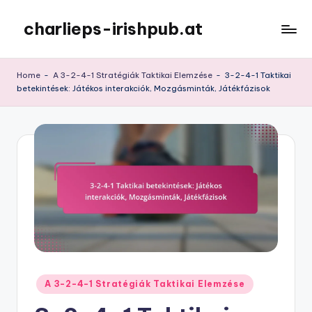
charlieps-irishpub.at
Skip
to
content
Home
-
A 3-2-4-1 Stratégiák Taktikai Elemzése
-
3-2-4-1 Taktikai
betekintések: Játékos interakciók, Mozgásminták, Játékfázisok
Posted
A 3-2-4-1 Stratégiák Taktikai Elemzése
in