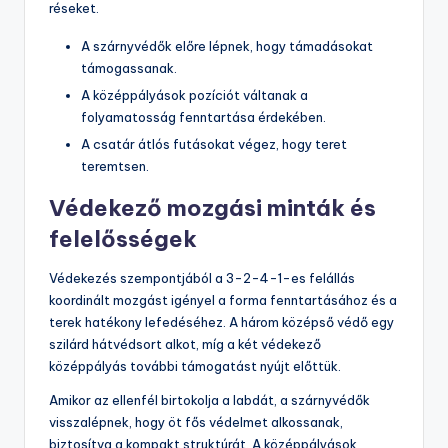
réseket.
A szárnyvédők előre lépnek, hogy támadásokat
támogassanak.
A középpályások pozíciót váltanak a
folyamatosság fenntartása érdekében.
A csatár átlós futásokat végez, hogy teret
teremtsen.
Védekező mozgási minták és
felelősségek
Védekezés szempontjából a 3-2-4-1-es felállás
koordinált mozgást igényel a forma fenntartásához és a
terek hatékony lefedéséhez. A három középső védő egy
szilárd hátvédsort alkot, míg a két védekező
középpályás további támogatást nyújt előttük.
Amikor az ellenfél birtokolja a labdát, a szárnyvédők
visszalépnek, hogy öt fős védelmet alkossanak,
biztosítva a kompakt struktúrát. A középpályások