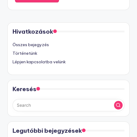
Hivatkozások
Összes bejegyzés
Történetünk
Lépjen kapcsolatba velünk
Keresés
Legutóbbi bejegyzések