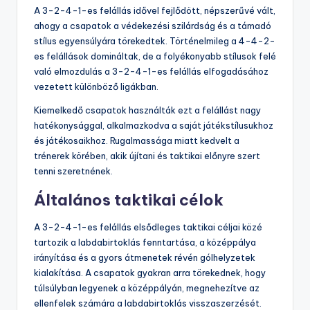
A 3-2-4-1-es felállás idővel fejlődött, népszerűvé vált,
ahogy a csapatok a védekezési szilárdság és a támadó
stílus egyensúlyára törekedtek. Történelmileg a 4-4-2-
es felállások domináltak, de a folyékonyabb stílusok felé
való elmozdulás a 3-2-4-1-es felállás elfogadásához
vezetett különböző ligákban.
Kiemelkedő csapatok használták ezt a felállást nagy
hatékonysággal, alkalmazkodva a saját játékstílusukhoz
és játékosaikhoz. Rugalmassága miatt kedvelt a
trénerek körében, akik újítani és taktikai előnyre szert
tenni szeretnének.
Általános taktikai célok
A 3-2-4-1-es felállás elsődleges taktikai céljai közé
tartozik a labdabirtoklás fenntartása, a középpálya
irányítása és a gyors átmenetek révén gólhelyzetek
kialakítása. A csapatok gyakran arra törekednek, hogy
túlsúlyban legyenek a középpályán, megnehezítve az
ellenfelek számára a labdabirtoklás visszaszerzését.