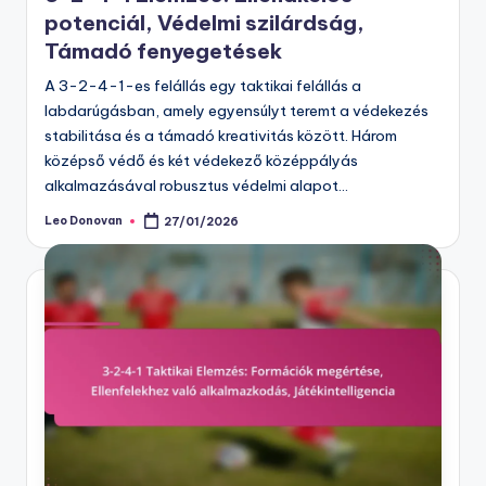
potenciál, Védelmi szilárdság,
Támadó fenyegetések
A 3-2-4-1-es felállás egy taktikai felállás a
labdarúgásban, amely egyensúlyt teremt a védekezés
stabilitása és a támadó kreativitás között. Három
középső védő és két védekező középpályás
alkalmazásával robusztus védelmi alapot…
Leo Donovan
27/01/2026
Posted
by