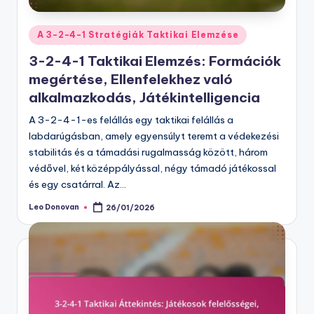
Posted
A 3-2-4-1 Stratégiák Taktikai Elemzése
in
3-2-4-1 Taktikai Elemzés: Formációk
megértése, Ellenfelekhez való
alkalmazkodás, Játékintelligencia
A 3-2-4-1-es felállás egy taktikai felállás a
labdarúgásban, amely egyensúlyt teremt a védekezési
stabilitás és a támadási rugalmasság között, három
védővel, két középpályással, négy támadó játékossal
és egy csatárral. Az…
Leo Donovan
26/01/2026
Posted
by