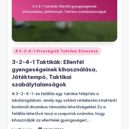
Posted
A 3-2-4-1 Stratégiák Taktikai Elemzése
in
3-2-4-1 Taktikák: Ellenfél
gyengeségeinek kihasználása,
Játéktempó, Taktikai
szabálytalanságok
A 3-2-4-1-es felállás egy taktikai felépítés a
labdarúgásban, amely egy szilárd védekezési struktúrát
kombinál dinamikus támadási lehetőségekkel. Ez a
felállás lehetővé teszi a csapatok számára, hogy
kihasználják az ellenfelek gyengeségeit,…