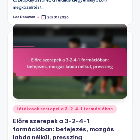
megközelítést…
Leo Donovan
23/01/2026
Posted
by
Posted
Játékosok szerepei a 3-2-4-1 formációban
in
Előre szerepek a 3-2-4-1
formációban: befejezés, mozgás
labda nélkül, presszing