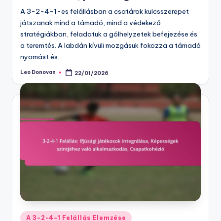
A 3-2-4-1-es felállásban a csatárok kulcsszerepet
játszanak mind a támadó, mind a védekező
stratégiákban, feladatuk a gólhelyzetek befejezése és
a teremtés. A labdán kívüli mozgásuk fokozza a támadó
nyomást és…
Leo Donovan
22/01/2026
Posted
by
Posted
A 3-2-4-1 Felállás Elemzése