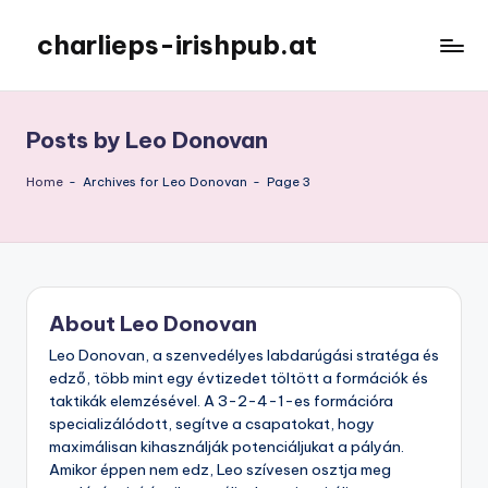
charlieps-irishpub.at
Skip
to
content
Posts by Leo Donovan
Home
-
Archives for Leo Donovan
-
Page 3
About Leo Donovan
Leo Donovan, a szenvedélyes labdarúgási stratéga és
edző, több mint egy évtizedet töltött a formációk és
taktikák elemzésével. A 3-2-4-1-es formációra
specializálódott, segítve a csapatokat, hogy
maximálisan kihasználják potenciáljukat a pályán.
Amikor éppen nem edz, Leo szívesen osztja meg