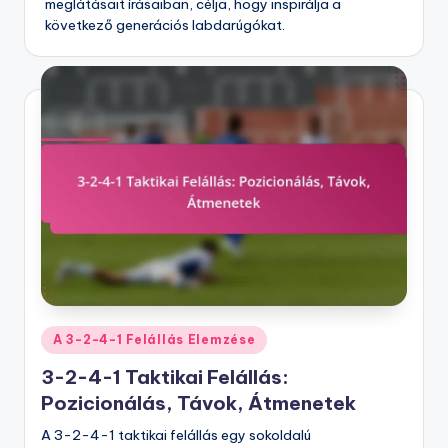
meglátásait írásaiban, célja, hogy inspirálja a
következő generációs labdarúgókat.
Posted
A 3-2-4-1 Felállás Elemzése
in
3-2-4-1 Taktikai Felállás:
Pozicionálás, Távok, Átmenetek
A 3-2-4-1 taktikai felállás egy sokoldalú