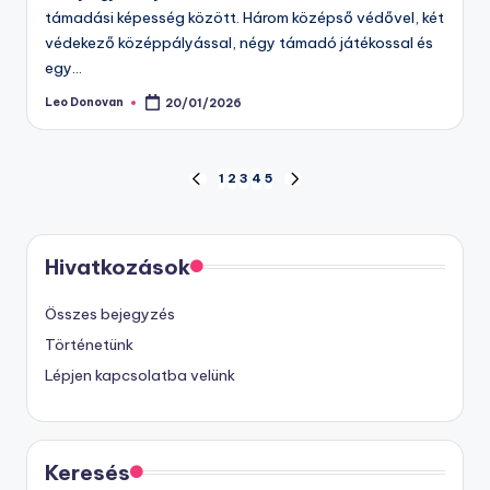
támadási képesség között. Három középső védővel, két
védekező középpályással, négy támadó játékossal és
egy…
Leo Donovan
20/01/2026
Posted
by
Posts
1
2
3
4
5
PREVIOUS
NEXT
PAGE
PAGE
pagination
Hivatkozások
Összes bejegyzés
Történetünk
Lépjen kapcsolatba velünk
Keresés