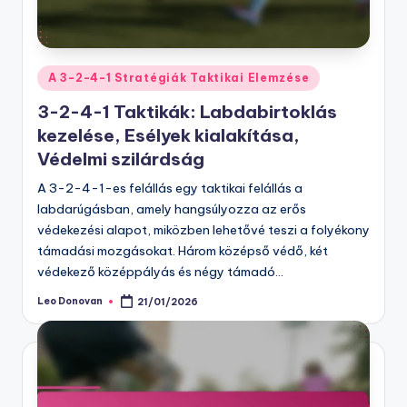
Posted
A 3-2-4-1 Stratégiák Taktikai Elemzése
in
3-2-4-1 Taktikák: Labdabirtoklás
kezelése, Esélyek kialakítása,
Védelmi szilárdság
A 3-2-4-1-es felállás egy taktikai felállás a
labdarúgásban, amely hangsúlyozza az erős
védekezési alapot, miközben lehetővé teszi a folyékony
támadási mozgásokat. Három középső védő, két
védekező középpályás és négy támadó…
Leo Donovan
21/01/2026
Posted
by