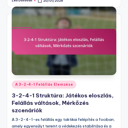
Leo Donovan
20/01/2026
Posted
by
Posted
A 3-2-4-1 Felállás Elemzése
in
3-2-4-1 Struktúra: Játékos eloszlás,
Felállás váltások, Mérkőzés
szcenáriók
A 3-2-4-1-es felállás egy taktikai felépítés a fociban,
amely egyensúlyt teremt a védekezés stabilitása és a