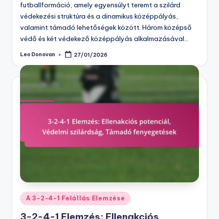
futballformáció, amely egyensúlyt teremt a szilárd
védekezési struktúra és a dinamikus középpályás,
valamint támadó lehetőségek között. Három középső
védő és két védekező középpályás alkalmazásával…
Leo Donovan
27/01/2026
Posted
by
Posted
A 3-2-4-1 Felállás Elemzése
in
3-2-4-1 Elemzés: Ellenakciós