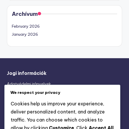
Archívum
February 2026
January 2026
Jogi információk
Adatvédelmi irányelvek
Történetünk
We respect your privacy
Sütiszabályzat
Cookies help us improve your experience,
Általános szerződési feltételek
deliver personalized content, and analyze
Lépjen kapcsolatba velünk
traffic. You can choose which cookies to
allow by clicking
Customize
. Click
Accept All