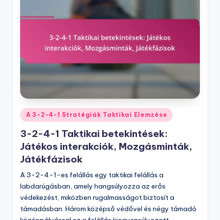
Posted
A 3-2-4-1 Stratégiák Taktikai Elemzése
in
3-2-4-1 Taktikai betekintések:
Játékos interakciók, Mozgásminták,
Játékfázisok
A 3-2-4-1-es felállás egy taktikai felállás a
labdarúgásban, amely hangsúlyozza az erős
védekezést, miközben rugalmasságot biztosít a
támadásban. Három középső védővel és négy támadó
középpályással ez a felállás kiegyensúlyozott