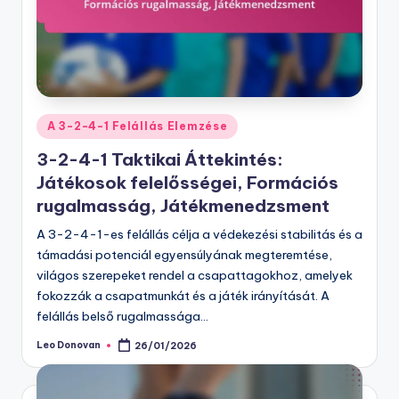
Posted
A 3-2-4-1 Felállás Elemzése
in
3-2-4-1 Taktikai Áttekintés:
Játékosok felelősségei, Formációs
rugalmasság, Játékmenedzsment
A 3-2-4-1-es felállás célja a védekezési stabilitás és a
támadási potenciál egyensúlyának megteremtése,
világos szerepeket rendel a csapattagokhoz, amelyek
fokozzák a csapatmunkát és a játék irányítását. A
felállás belső rugalmassága…
Leo Donovan
26/01/2026
Posted
by